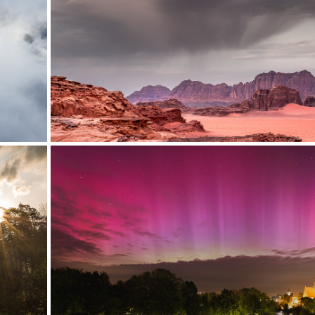
Jordania
ć?
Klejnot bliskiego wschodu
Zorza polarna w Szydłow