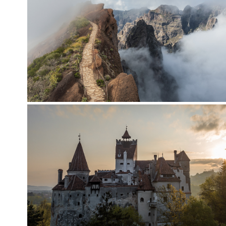
Madera
Czy wyspa wiecznej wiosny może rozczarowa
Transylwania