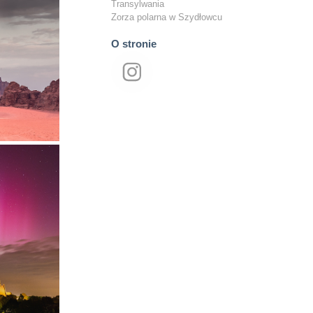
Transylwania
Zorza polarna w Szydłowcu
O stronie
cu