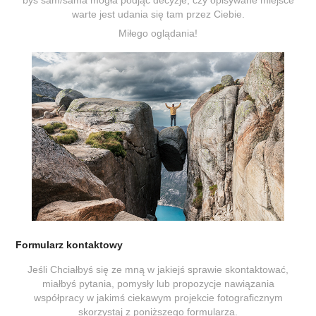
byś sam/sama mogła podjąć decyzje, czy opisywane miejsce
warte jest udania się tam przez Ciebie.
Miłego oglądania!
Formularz kontaktowy
Jeśli Chciałbyś się ze mną w jakiejś sprawie skontaktować,
miałbyś pytania, pomysły lub propozycje nawiązania
współpracy w jakimś ciekawym projekcie fotograficznym
skorzystaj z poniższego formularza.