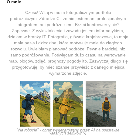
O mnie
Cześć! Witaj w moim fotograficznym portfolio
podróżniczym. Zdradzę Ci, że nie jestem ani profesjonalnym
fotografem, ani podróżnikiem. Brzmi kontrowersyjnie?
Zapewne. Z wykształcenia i zawodu jestem informatykiem,
działam w branży IT. Fotografia, głównie krajobrazowa, to moja
mała pasja i dziedzina, która motywuje mnie do ciągłego
rozwoju. Uwielbiam planować podróże. Pewnie bardziej, niż
samo podróżowanie. Poświęcam dużo czasu na wertowanie
map, blogów, zdjęć, prognozy pogody itp. Zazwyczaj długo się
przygotowuję, by mieć szanse przywieźć z danego miejsca
wymarzone zdjęcie.
"Na robocie" - obraz wygenerowany przez AI na podstawie
własnych selfików ;-)