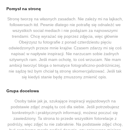
Pomysł na stronę
Stronę tworzę na własnych zasadach. Nie zależy mi na lajkach,
followersach itd. Pewnie dlatego nie potrafię się odnaleźć we
wszystkich social mediach i nie podążam za najnowszymi
trendami. Chcę wyrażać się poprzez zdjęcia, więc głównie
Obejrzysz tu fotografie z ponad czterdziestu pięciu
odwiedzonych przeze mnie krajów. Czasem zdarzy mi się coś
napisać w napływie inspiracji. Nie narzucam sobie żadnych
sztywnych ram. Jeśli mam ochotę, to coś wrzucam. Nie mam
ambicji tworzyć bloga o tematyce fotograficzno-podróżniczej,
nie sądzę też bym chciał tą stronę skomercjalizować. Jeśli tak
się kiedyś stanie będę zmuszony zmienić opis.
Grupa docelowa
Osoby takie jak ja, szukające inspiracji wyjazdowych na
podstawie zdjęć znajdą tu coś dla siebie. Jeśli potrzebujesz
konkretnych i praktycznych informacji, możesz poczuć się
zawiedziony. Ta strona to przede wszystkim fotorelacje z
podróży, więc zdjęć tu nie zabraknie. Na podstawie zdjęć chcę,