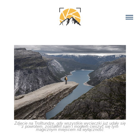
Zdjęcie na Trolltundze, gdy wszystkie wycieczki już udały się
z powrotem, zostałem sam i mogłem cieszyć się tym
magicznym miejscem na wyłączność