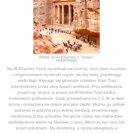
Widok na
Al-Khaznes z "tarasu"
widokowego
Na Al-Khaznes Petra się jednak nie kończy, choć wielu turystów
i zorganizowane wycieczki często nie idą dalej, popełniając
wielki błąd. Kierując się głównym szlakiem Main Trail
przechodzimy przez ulicę fasad i amfiteatr. Przy amfiteatrze
proponuję skręcić w prawo na Al-Khubta Trail wzdłuż
królewskich grobowców. Szlak przewidziany na 2,5-3h w dwie
strony i oznaczony na mapie jest jako ciężki. Można go jednak
pokonać w godzinę przy dobrej kondycji, przemierzając
niezliczoną liczbę schodów. Na górze czeka nas najbardziej
spektakularny widok na Skarbiec z góry. Warto tu być rano lub
przed południem. My doszliśmy, a raczej wbiegliśmy w