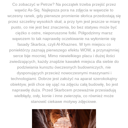
Co zobaczyć w Petrze? Na początek trzeba przejść przez
wąwóz As-Siq. Najlepsza pora na zdjęcia w wąwozie to
wczesny ranek, gdy pierwsze promienie słońca przedostają się
przez szczeliny wysokich skał, a przy tym jest jeszcze w miarę
pusto, co nie jest bez znaczenia, bo bez statywu może być
ciężko o ostre, nieporuszone fotki. Półgodzinny marsz
wąwozem to tak naprawdę oczekiwanie na wyłonienie się
fasady Skarbca, czyli Al-Khaznes. W tym miejscu co
poniektórzy zaznają pierwszego efektu WOW, a przynajmniej
serce bije mocniej. Mimo niewielkiego placu i dużej ilości
zwiedzających, każdy znajdzie kawałek miejsca dla siebie do
podziwiania kunsztu ówczesnych budowniczych, nie
dysponujących przecież nowoczesnymi maszynami i
technologiami. Dobrze jest założyć na aparat szerokokątny
obiektyw, jeśli chce się ująć na zdjęciu całą budowlę, bo jest
naprawdę duża. Przed Skarbcem przeważnie przesiadują
wielbłądy, osły, konie i inne zwierzęta, co również może
stanowić ciekawe motywy zdjęciowe.