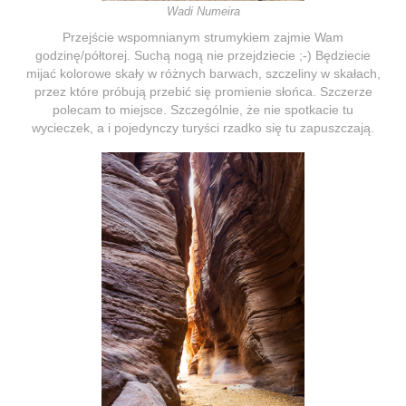
Wadi Numeira
Przejście wspomnianym strumykiem zajmie Wam
godzinę/półtorej. Suchą nogą nie przejdziecie ;-) Będziecie
mijać kolorowe skały w różnych barwach, szczeliny w skałach,
przez które próbują przebić się promienie słońca. Szczerze
polecam to miejsce. Szczególnie, że nie spotkacie tu
wycieczek, a i pojedynczy turyści rzadko się tu zapuszczają.