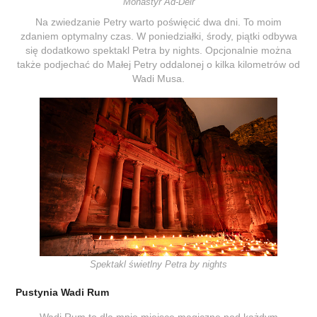
Monastyr
Ad-Deir
Na zwiedzanie Petry warto poświęcić dwa dni. To moim
zdaniem optymalny czas. W poniedziałki, środy, piątki odbywa
się dodatkowo spektakl Petra by nights. Opcjonalnie można
także podjechać do Małej Petry oddalonej o kilka kilometrów od
Wadi Musa.
Spektakl świetlny Petra by nights
Pustynia Wadi Rum
Wadi Rum to dla mnie miejsce magiczne pod każdym