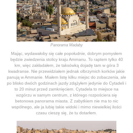
Panorama Madaby
Mając, wydawałoby się całe popołudnie, dobrym pomysłem
będzie zwiedzenia stolicy kraju Ammanu. To raptem tylko 40
km, więc zakładałem, że taksówką dojadę tam w góra 3
kwadranse. Nie przewidziałem jednak olbrzymich korków jakie
panują w Ammanie. Miałem listę kilku miejsc do zobaczenia, ale
po blisko dwóch godzinach jazdy zdążyłem jedynie do Cytadeli i
to 20 minut przed zamknięciem. Cytadela to miejsce na
wzgórzu w samym centrum, z którego rozpościera się
betonowa panorama miasta. Z zabytkiem nie ma to nic
wspólnego, ale ja lubię takie widoki i mimo niewielkiej ilości
czasu cieszę się, że tu dotarłem.