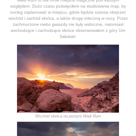
względem. Dużo czasu poświęciłem na studiowanie map, by
nocleg zaplanować w miejscu, gdzie będzie szansa obejrzeć
wschód i zachód słońca, a także drogę mleczną w nocy. Przez
zachmurzone niebo gwiazdy nie były widoczne, natomiast
wschodzące i zachodzące słońce obserwowałem z góry Um
Sabatah.
Wschód słońca na pustyni Wadi Rum