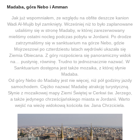
Madaba, góra Nebo i Amman
Jak już wspomniałem, ze względu na obfite deszcze kanion
Wadi Al-Mujib był zamknięty. Wcześniej niż to było zaplanowane
udaliśmy się w stronę Madaby, w której zarezerwowany
mieliśmy ostatni nocleg podczas pobytu w Jordanii. Po drodze
zatrzymaliśmy się w sanktuarium na górze Nebo, gdzie
Mojrzeszowi po czterdziestu latach wędrówki ukazała się
Ziemia Obiecana. Z góry rozpościera się panoramiczny widok
na… pustynię, równinę. Trudno to jednoznacznie nazwać. W
Sanktuarium dostępna jest także mozaika, z której słynie
Madaba.
Od góry Nebo do Madaby jest nie więcej, niż pół godziny jazdy
samochodem. Ciężko nazwać Madabę atrakcję turystyczną.
Słynie z mozaikowej mapy Ziemi Świętej w Cerkwi św. Jerzego,
a także jedynego chrześcijańskiego miasta w Jordanii. Warto
wejść na wieżę widokową kościoła św. Jana Chrzciciela.