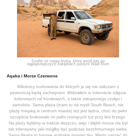
Szofer ze swoją bryką, którą woził nas po
najpiękniejszych zakątkach pustyni Wadi Rum
Aqaba i Morze Czerwone
Miłośnicy nurkowania do których ja się nie zaliczam z
pewnością będą zachwyceni. Widziałem w Internecie zdjęcia
kolorowych raf koralowych, a także zatopionego czołgu i
samolotu. Sama plaża (mam tu na myśli South Beach, nie
plażę miejską w centrum miasta) też jest ładna, choć do pełni
szczęścia brakowało mi palm rosnących tuż przy linii brzegu.
Na plaży byliśmy w trakcie deszczu, więc i błękit morza nie był
tak intensywny jaki mógłby być podczas bezchmurnego nieba.
Sama Akaba to typowe arabskie miasteczko. Warto zajrzeć do