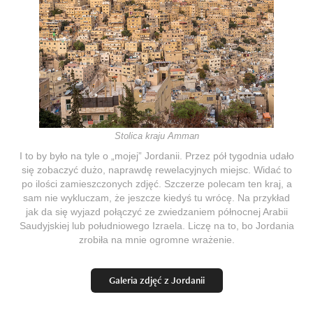
Stolica kraju Amman
I to by było na tyle o „mojej” Jordanii. Przez pół tygodnia udało
się zobaczyć dużo, naprawdę rewelacyjnych miejsc. Widać to
po ilości zamieszczonych zdjęć. Szczerze polecam ten kraj, a
sam nie wykluczam, że jeszcze kiedyś tu wrócę. Na przykład
jak da się wyjazd połączyć ze zwiedzaniem północnej Arabii
Saudyjskiej lub południowego Izraela. Liczę na to, bo Jordania
zrobiła na mnie ogromne wrażenie.
Galeria zdjęć z Jordanii