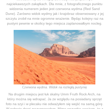
najciekawszych zakątkach. Dla mnie, z fotograficznego punktu
widzenia numerem jeden jest czerwona wydma (Red Sand
Dune). Zarówno widok wydmy jak i krajobraz obserwowany z jej
szczytu zrobił na mnie ogromne wrażenie. Będąc kolejny raz na
pustyni pewnie w okolicy tego miejsca zaplanowałbym nocleg.
Czerwona wydma. Widok na rozległą pustynię
Na drugim miejscu jest łuk skalny Umm Fruth Rock Arch, na
który można się wdrapać. Ja ze względu na posiadany sprzęt
foto na szyi i w plecaku nie odważyłem się wejść na samą górę.
W połowie drogi zrezygnowałem. Mimo wszystko uważam, że z