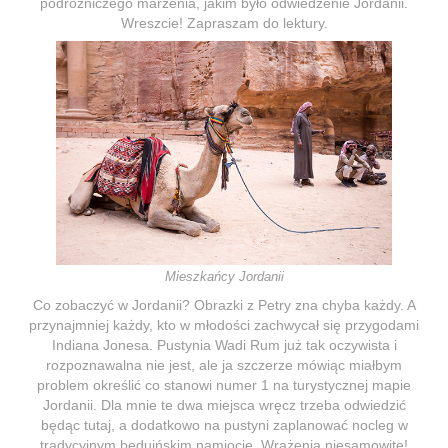
podróżniczego marzenia, jakim było odwiedzenie Jordanii.
Wreszcie! Zapraszam do lektury.
Mieszkańcy Jordanii
Co zobaczyć w Jordanii? Obrazki z Petry zna chyba każdy. A
przynajmniej każdy, kto w młodości zachwycał się przygodami
Indiana Jonesa. Pustynia Wadi Rum już tak oczywista i
rozpoznawalna nie jest, ale ja szczerze mówiąc miałbym
problem określić co stanowi numer 1 na turystycznej mapie
Jordanii. Dla mnie te dwa miejsca wręcz trzeba odwiedzić
będąc tutaj, a dodatkowo na pustyni zaplanować nocleg w
tradycyjnym beduińskim namiocie. Wrażenia niesamowite!