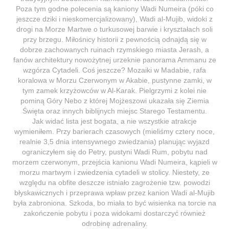
Poza tym godne polecenia są kaniony Wadi Numeira (póki co
jeszcze dziki i nieskomercjalizowany), Wadi al-Mujib, widoki z
drogi na Morze Martwe o turkusowej barwie i kryształach soli
przy brzegu. Miłośnicy historii z pewnością odnajdą się w
dobrze zachowanych ruinach rzymskiego miasta Jerash, a
fanów architektury nowożytnej urzeknie panorama Ammanu ze
wzgórza Cytadeli. Coś jeszcze? Mozaiki w Madabie, rafa
koralowa w Morzu Czerwonym w Akabie, pustynne zamki, w
tym zamek krzyżowców w Al-Karak. Pielgrzymi z kolei nie
pominą Góry Nebo z której Mojżeszowi ukazała się Ziemia
Święta oraz innych biblijnych miejsc Starego Testamentu.
Jak widać lista jest bogata, a nie wszystkie atrakcje
wymieniłem. Przy barierach czasowych (mieliśmy cztery noce,
realnie 3,5 dnia intensywnego zwiedzania) planując wyjazd
ograniczyłem się do Petry, pustyni Wadi Rum, pobytu nad
morzem czerwonym, przejścia kanionu Wadi Numeira, kąpieli w
morzu martwym i zwiedzenia cytadeli w stolicy. Niestety, ze
względu na obfite deszcze istniało zagrożenie tzw. powodzi
błyskawicznych i przeprawa wpław przez kanion Wadi al-Mujib
była zabroniona. Szkoda, bo miała to być wisienka na torcie na
zakończenie pobytu i poza widokami dostarczyć również
odrobinę adrenaliny.