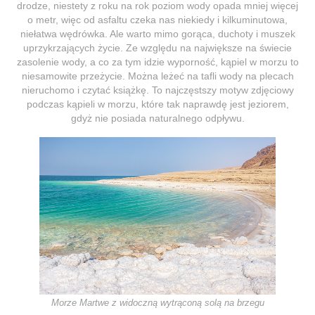
drodze, niestety z roku na rok poziom wody opada mniej więcej
o metr, więc od asfaltu czeka nas niekiedy i kilkuminutowa,
niełatwa wędrówka. Ale warto mimo gorąca, duchoty i muszek
uprzykrzających życie. Ze względu na największe na świecie
zasolenie wody, a co za tym idzie wyporność, kąpiel w morzu to
niesamowite przeżycie. Można leżeć na tafli wody na plecach
nieruchomo i czytać książkę. To najczęstszy motyw zdjęciowy
podczas kąpieli w morzu, które tak naprawdę jest jeziorem,
gdyż nie posiada naturalnego odpływu.
Morze Martwe z widoczną wytrąconą solą na brzegu